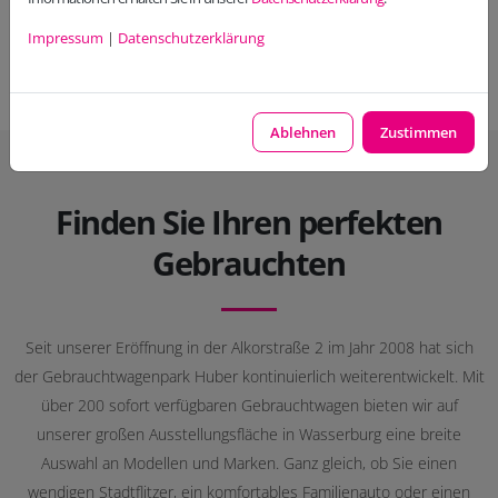
Impressum
|
Datenschutzerklärung
Ablehnen
Zustimmen
Finden Sie Ihren perfekten
Gebrauchten
Seit unserer Eröffnung in der Alkorstraße 2 im Jahr 2008 hat sich
der Gebrauchtwagenpark Huber kontinuierlich weiterentwickelt. Mit
über 200 sofort verfügbaren Gebrauchtwagen bieten wir auf
unserer großen Ausstellungsfläche in Wasserburg eine breite
Auswahl an Modellen und Marken. Ganz gleich, ob Sie einen
wendigen Stadtflitzer, ein komfortables Familienauto oder einen