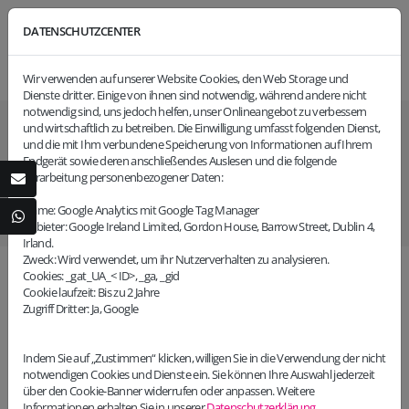
DATENSCHUTZCENTER
Wir verwenden auf unserer Website Cookies, den Web Storage und
Dienste dritter. Einige von ihnen sind notwendig, während andere nicht
notwendig sind, uns jedoch helfen, unser Onlineangebot zu verbessern
und wirtschaftlich zu betreiben. Die Einwilligung umfasst folgenden Dienst,
und die mit Ihm verbundene Speicherung von Informationen auf Ihrem
Endgerät sowie deren anschließendes Auslesen und die folgende
START
UNSERE MARKEN
GEBRAUCHTWAGENPARK
Gebrauchtwagenpark
Verarbeitung personenbezogener Daten:
Name: Google Analytics mit Google Tag Manager
Anbieter: Google Ireland Limited, Gordon House, Barrow Street, Dublin 4,
Irland.
Zweck: Wird verwendet, um ihr Nutzerverhalten zu analysieren.
Cookies: _gat_UA_< ID>, _ga, _gid
Cookie laufzeit: Bis zu 2 Jahre
Zugriff Dritter: Ja, Google
Indem Sie auf „Zustimmen“ klicken, willigen Sie in die Verwendung der nicht
notwendigen Cookies und Dienste ein. Sie können Ihre Auswahl jederzeit
über den Cookie-Banner widerrufen oder anpassen. Weitere
Informationen erhalten Sie in unserer
Datenschutzerklärung
.